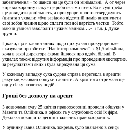
забезпечення – то шанси на це були би мінімальні. А от через
«правоохоронну гілку» це робиться миттєво. Бо в суді треба
ще доводити доцільність, а прокурори просто стверджують
(цитата з ухвали: «був завідомо відсутній намір виконувати
свої зобов`язання щодо сплати повної вартість частки. Тобто,
маючи умисел заволодіти чужим майном….» і т.д. ). Дуже
зручно.
Цікаво, що в клопотаннях щодо цих ухвал прокурори вже
вказували про збитки “Навігатор комплект” в $1,5 мільйона,
хоча в заяві директора фірми йшлося про вдвічі більші. В
ухвалах також відсутня інформація про проведення експертиз,
за результатами яких і була вирахувана ця сума.
У кожному випадку суха судова справа перетекла в арешти
рахунків,масовані обшуки і допити. А крім того отримала ще
одну гілку розвитку подій.
Гроші без дозволу на арешт
З дозволами суду 25 квітня правоохоронці провели обшуки у
Мазепи та Олійника, в офісах та у службових осіб їх фірм.
Декілька локацій та десятки задіяних правоохоронців.
У будинку Івана Олійника, зокрема, було знайдено в сейфі