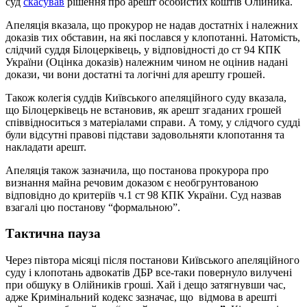
суд
скасував
рішення про арешт особистих коштів Олійника.
Апеляція вказала, що прокурор не надав достатніх і належних
доказів тих обставин, на які послався у клопотанні. Натомість,
слідчий суддя Білоцерківець, у відповідності до ст 94 КПК
України (Оцінка доказів) належним чином не оцінив надані
докази, чи вони достатні та логічні для арешту грошей.
Також колегія суддів Київського апеляційного суду вказала,
що Білоцерківець не встановив, як арешт згаданих грошей
співвідноситься з матеріалами справи. А тому, у слідчого судді
були відсутні правові підстави задовольняти клопотання та
накладати арешт.
Апеляція також зазначила, що постанова прокурора про
визнання майна речовим доказом є необгрунтованою
відповідно до критеріїв ч.1 ст 98 КПК України. Суд назвав
взагалі цю постанову “формальною”.
Тактична пауза
Через півтора місяці після постанови Київського апеляційного
суду і клопотань адвокатів ДБР все-таки повернуло вилучені
при обшуку в Олійників гроші. Хай і дещо затягнувши час,
адже Кримінальний кодекс зазначає, що відмова в арешті