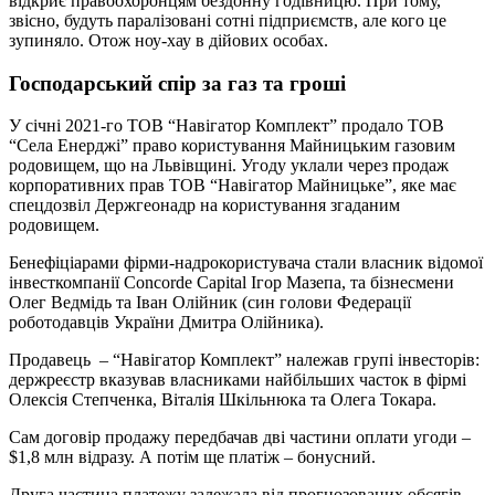
відкриє правоохоронцям бездонну годівницю. При тому,
звісно, будуть паралізовані сотні підприємств, але кого це
зупиняло. Отож ноу-хау в дійових особах.
Господарський спір за газ та гроші
У січні 2021-го ТОВ “Навігатор Комплект” продало ТОВ
“Села Енерджі” право користування Майницьким газовим
родовищем, що на Львівщині. Угоду уклали через продаж
корпоративних прав ТОВ “Навігатор Майницьке”, яке має
спецдозвіл Держгеонадр на користування згаданим
родовищем.
Бенефіціарами фірми-надрокористувача стали власник відомої
інвесткомпанії Concorde Capital Ігор Мазепа, та бізнесмени
Олег Ведмідь та Іван Олійник (син голови Федерації
роботодавців України Дмитра Олійника).
Продавець – “Навігатор Комплект” належав групі інвесторів:
держреєстр вказував власниками найбільших часток в фірмі
Олексія Степченка, Віталія Шкільнюка та Олега Токара.
Сам договір продажу передбачав дві частини оплати угоди –
$1,8 млн відразу. А потім ще платіж – бонусний.
Друга частина платежу залежала від прогнозованих обсягів