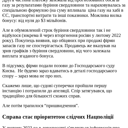
газу за результатами буріння свердловини та нараховувалась за
спеціальною формулою (на суму впливала ціна газу на хабі в
ЄС, транспортні витрати та інші показники. Можлива вилка
бонусу: від нуля до $3 мільйонів.
Але в обумовлений строк буріння свердловини так і не
відбулося (зокрема й через вторгнення росіян у лютому 2022
року). Покупець виявив, що обіцяних при продажі фірми
запасів газу не спостерігається. Продавець же вказував на
зрив графіків з буріння свердловини, від чого залежала
виплата згаданого бонуса.
В підсумку, фірми подали позови до Господарського суду
Києва. Не будемо зараз вдаватись в деталі господарського
спору – зараз мова не про них.
Скажемо лише, що судові суперечки пройшли першу
інстанцію і потрапили до апеляції. Спір затягувався, що
традиційно для більшості схожих справ.
Але потім трапилося “пришвидчення”.
Справа стає пріоритетом слідчих Нацполіції
У лютому 2023-го в держреєстрі з’являється інформація про