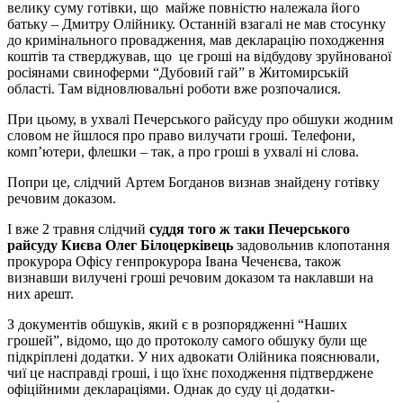
велику суму готівки, що майже повністю належала його
батьку – Дмитру Олійнику. Останній взагалі не мав стосунку
до кримінального провадження, мав декларацію походження
коштів та стверджував, що це гроші на відбудову зруйнованої
росіянами свиноферми “Дубовий гай” в Житомирській
області. Там відновлювальні роботи вже розпочалися.
При цьому, в ухвалі Печерського райсуду про обшуки жодним
словом не йшлося про право вилучати гроші. Телефони,
комп’ютери, флешки – так, а про гроші в ухвалі ні слова.
Попри це, слідчий Артем Богданов визнав знайдену готівку
речовим доказом.
І вже 2 травня слідчий
суддя того ж таки Печерського
райсуду Києва Олег Білоцерківець
задовольнив клопотання
прокурора Офісу генпрокурора Івана Чеченєва, також
визнавши вилучені гроші речовим доказом та наклавши на
них арешт.
З документів обшуків, який є в розпорядженні “Наших
грошей”, відомо, що до протоколу самого обшуку були ще
підкріплені додатки. У них адвокати Олійника пояснювали,
чиї це насправді гроші, і що їхнє походження підтверджене
офіційними деклараціями. Однак до суду ці додатки-