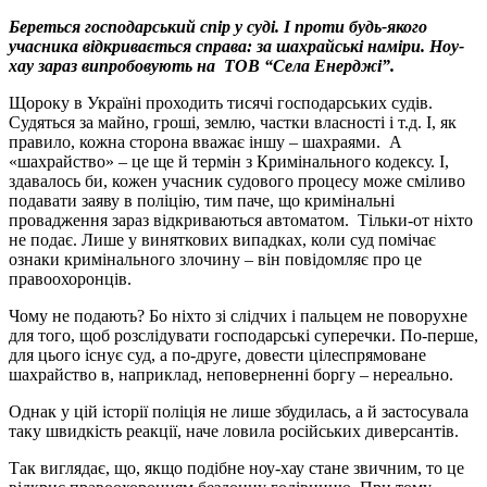
Береться господарський спір у суді. І проти будь-якого
учасника відкривається справа: за шахрайські наміри. Ноу-
хау зараз випробовують на ТОВ “Села Енерджі”.
Щороку в Україні проходить тисячі господарських судів.
Судяться за майно, гроші, землю, частки власності і т.д. І, як
правило, кожна сторона вважає іншу – шахраями. А
«шахрайство» – це ще й термін з Кримінального кодексу. І,
здавалось би, кожен учасник судового процесу може сміливо
подавати заяву в поліцію, тим паче, що кримінальні
провадження зараз відкриваються автоматом. Тільки-от ніхто
не подає. Лише у виняткових випадках, коли суд помічає
ознаки кримінального злочину – він повідомляє про це
правоохоронців.
Чому не подають? Бо ніхто зі слідчих і пальцем не поворухне
для того, щоб розслідувати господарські суперечки. По-перше,
для цього існує суд, а по-друге, довести цілеспрямоване
шахрайство в, наприклад, неповерненні боргу – нереально.
Однак у цій історії поліція не лише збудилась, а й застосувала
таку швидкість реакції, наче ловила російських диверсантів.
Так виглядає, що, якщо подібне ноу-хау стане звичним, то це