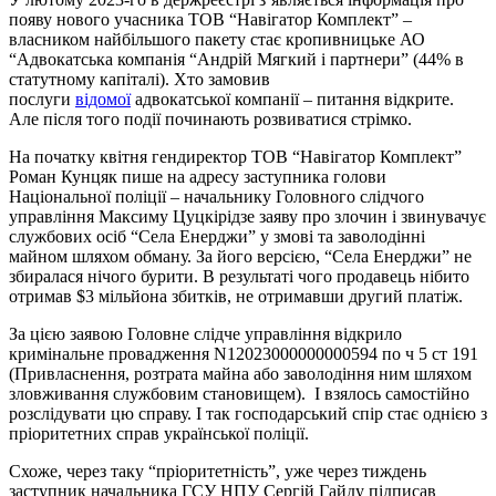
появу нового учасника ТОВ “Навігатор Комплект” –
власником найбільшого пакету стає кропивницьке АО
“Адвокатська компанія “Андрій Мягкий і партнери” (44% в
статутному капіталі). Хто замовив
послуги
відомої
адвокатської компанії – питання відкрите.
Але після того події починають розвиватися стрімко.
На початку квітня гендиректор ТОВ “Навігатор Комплект”
Роман Кунцяк пише на адресу заступника голови
Національної поліції – начальнику Головного слідчого
управління Максиму Цуцкірідзе заяву про злочин і звинувачує
службових осіб “Села Енерджи” у змові та заволодінні
майном шляхом обману. За його версією, “Села Енерджи” не
збиралася нічого бурити. В результаті чого продавець нібито
отримав $3 мільйона збитків, не отримавши другий платіж.
За цією заявою Головне слідче управління відкрило
кримінальне провадження N12023000000000594 по ч 5 ст 191
(Привласнення, розтрата майна або заволодіння ним шляхом
зловживання службовим становищем). І взялось самостійно
розслідувати цю справу. І так господарський спір стає однією з
пріоритетних справ української поліції.
Схоже, через таку “пріоритетність”, уже через тиждень
заступник начальника ГСУ НПУ Сергій Гайду підписав