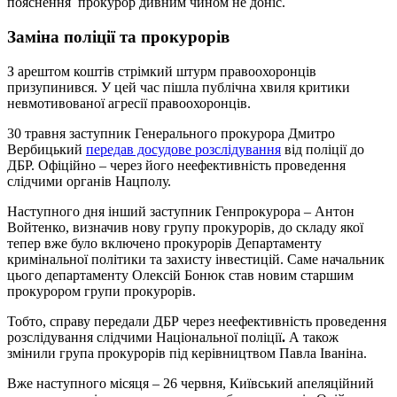
пояснення прокурор дивним чином не доніс.
Заміна поліції та прокурорів
З арештом коштів стрімкий штурм правоохоронців
призупинився. У цей час пішла публічна хвиля критики
невмотивованої агресії правоохоронців.
30 травня заступник Генерального прокурора Дмитро
Вербицький
передав досудове розслідування
від поліції до
ДБР. Офіційно – через його неефективність проведення
слідчими органів Нацполу.
Наступного дня інший заступник Генпрокурора – Антон
Войтенко, визначив нову групу прокурорів, до складу якої
тепер вже було включено прокурорів Департаменту
кримінальної політики та захисту інвестицій. Саме начальник
цього департаменту Олексій Бонюк став новим старшим
прокурором групи прокурорів.
Тобто, справу передали ДБР через неефективність проведення
розслідування слідчими Національної поліції
.
А також
змінили група прокурорів під керівництвом Павла Іваніна.
Вже наступного місяця – 26 червня, Київський апеляційний