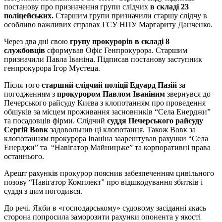
постанову про призначення групи слідчих
в складі 23
поліцейських.
Старшим групи призначили старшу слідчу в
особливо важливих справах ГСУ НПУ Маргариту Данченко.
Через два дні свою
групу прокурорів в складі 8
службовців
сформував Офіс Генпрокурора. Старшим
призначили Павла Іваніна. Підписав постанову заступник
генпрокурора Ігор Мустеца.
Після того
старший слідчий поліції Едуард Пазій
за
погодженням з
прокурором Павлом Іваніним
звернувся до
Печерського райсуду Києва з клопотанням про проведення
обшуків за місцем проживання засновників “Села Енерджи”
та посадовців фірми. Слідчий
суддя Печерського райсуду
Сергій Во
в
к
задовольнив ці клопотання. Також Вовк за
клопотанням прокурора Іваніна заарештував рахунки “Села
Енерджи” та “Навігатор Майницьке” та корпоративні права
останнього.
Арешт рахунків прокурор пояснив забезпеченням цивільного
позову “Навігатор Комплект” про відшкодування збитків і
суддя з цим погодився.
До речі. Якби в «господарському» судовому засіданні якась
сторона попросила заморозити рахунки опонента у якості