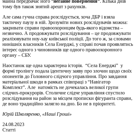
майна передбачає його “
негайне повернення”
. Кілька днів
тому був також знятий арешт з рахунків.
Але сама гучна справа розслідується, хоча ДБР і взяла
тактичну паузу в ній. Зрозуміти нових розслідувачів можна:
закривати справи правоохоронцям будь-якого відомства –
незвично. А продовжувати розслідування – це продовжувати
реалізовувати ноу-хау київської поліції. До того ж, за словами
нинішніх власників Села Енерджі, у справі почав проявлятись
інтерес одного з чиновників ще одного правоохоронного
органу – СБУ.
Наостанок ще одна характерна історія. “Села Енерджі” у
формі тролінгу подала ідентичну заяву про злочин щодо своїх
опонентів до Головного слідчого управління. Про завдання
матеріальної шкоди в рамках співпраці з “Навігатор
Комплект”. Але натомість не дочекалась великої групи
слідчих-прокурорів. Столичне слідче управління спустило
розслідування на район за місцем прописки фігуранта справи,
де воно традиційно залягло на дно. Бо не в пріоритеті.
Юрій Школяренко
, «Наші Гроші»
24.08.2023
Статті