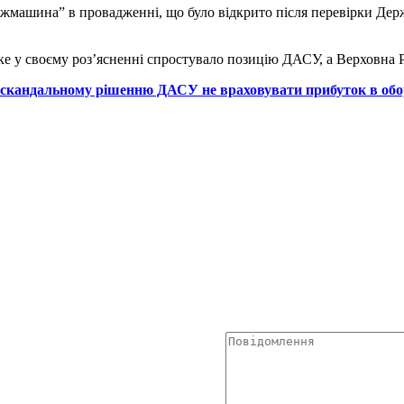
жмашина” в провадженні, що було відкрито після перевірки Дер
яке у своєму роз’ясненні спростувало позицію ДАСУ, а Верховна
о скандальному рішенню ДАСУ не враховувати прибуток в обо