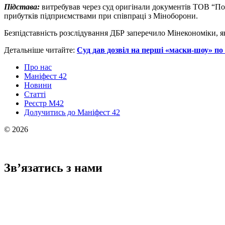
Підстава:
витребував через суд оригінали документів ТОВ “По
прибутків підприємствами при співпраці з Міноборони.
Безпідставність розслідування ДБР заперечило Мінекономіки, 
Детальніше читайте:
Суд дав дозвіл на перші «маски-шоу» п
Про нас
Маніфест 42
Новини
Статті
Реєстр М42
Долучитись до Маніфест 42
© 2026
Зв’язатись з нами