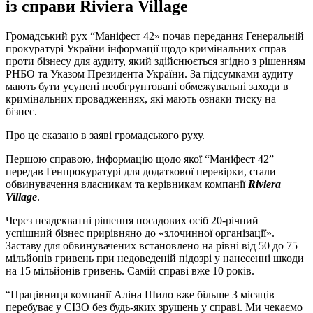
із справи Riviera Village
Громадський рух “Маніфест 42» почав передання Генеральній
прокуратурі України інформації щодо кримінальних справ
проти бізнесу для аудиту, який здійснюється згідно з рішенням
РНБО та Указом Президента України. За підсумками аудиту
мають бути усунені необгрунтовані обмежувальні заходи в
кримінальних провадженнях, які мають ознаки тиску на
бізнес.
Про це сказано в заяві громадського руху.
Першою справою, інформацію щодо якої “Маніфест 42”
передав Генпрокуратурі для додаткової перевірки, стали
обвинувачення власникам та керівникам компанії
Riviera
Village
.
Через неадекватні рішення посадових осіб 20-річний
успішний бізнес прирівняно до «злочинної організації».
Заставу для обвинувачених встановлено на рівні від 50 до 75
мільйонів гривень при недоведеній підозрі у нанесенні шкоди
на 15 мільйонів гривень. Самій справі вже 10 років.
“Працівниця компанії Аліна Шило вже більше 3 місяців
перебуває у СІЗО без будь-яких зрушень у справі. Ми чекаємо