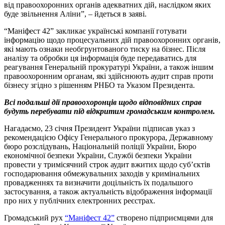
від правоохоронних органів адекватних дій, наслідком яких
буде звільнення Аліни”, – йдеться в заяві.
“Маніфест 42” закликає українські компанії готувати
інформацію щодо процесуальних дій правоохоронних органів,
які мають ознаки необгрунтованого тиску на бізнес. Після
аналізу та обробки ця інформація буде передаватись для
реагування Генеральній прокуратурі України, а також іншим
правоохоронним органам, які здійснюють аудит справ проти
бізнесу згідно з рішенням РНБО та Указом Президента.
Всі подальші дії правоохоронців щодо відповідних справ
будуть перебувати під відкритим громадським контролем.
Нагадаємо, 23 січня Президент України підписав указ з
рекомендацією Офісу Генерального прокурора, Державному
бюро розслідувань, Національній поліції України, Бюро
економічної безпеки України, Службі безпеки України
провести у тримісячний строк аудит вжитих щодо суб’єктів
господарювання обмежувальних заходів у кримінальних
провадженнях та визначити доцільність їх подальшого
застосування, а також актуальність відображення інформації
про них у публічних електронних реєстрах.
Громадський рух
“Маніфест 42”
створено підприємцями для