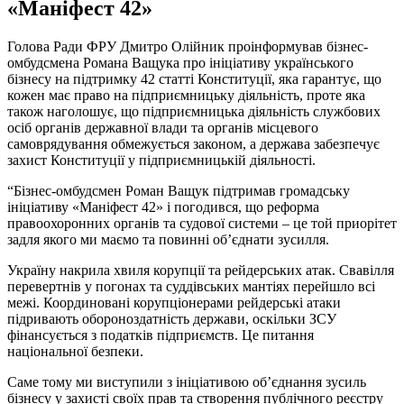
«Маніфест 42»
Голова Ради ФРУ Дмитро Олійник проінформував бізнес-
омбудсмена Романа Ващука про ініціативу українського
бізнесу на підтримку 42 статті Конституції, яка гарантує, що
кожен має право на підприємницьку діяльність, проте яка
також наголошує, що підприємницька діяльність службових
осіб органів державної влади та органів місцевого
самоврядування обмежується законом, а держава забезпечує
захист Конституції у підприємницькій діяльності.
“Бізнес-омбудсмен Роман Ващук підтримав громадську
ініціативу «Маніфест 42» і погодився, що реформа
правоохоронних органів та судової системи – це той приорітет
задля якого ми маємо та повинні об’єднати зусилля.
Україну накрила хвиля корупції та рейдерських атак. Свавілля
перевертнів у погонах та суддівських мантіях перейшло всі
межі. Координовані корупціонерами рейдерські атаки
підривають обороноздатність держави, оскільки ЗСУ
фінансується з податків підприємств. Це питання
національної безпеки.
Саме тому ми виступили з ініціативою об’єднання зусиль
бізнесу у захисті своїх прав та створення публічного реєстру