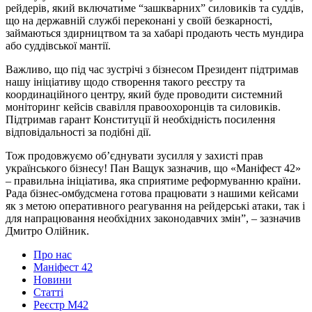
рейдерів, який включатиме “зашкварних” силовиків та суддів,
що на державній службі переконані у своїй безкарності,
займаються здирництвом та за хабарі продають честь мундира
або суддівської мантії.
Важливо, що під час зустрічі з бізнесом Президент підтримав
нашу ініціативу щодо створення такого реєстру та
координаційного центру, який буде проводити системний
моніторинг кейсів свавілля правоохоронців та силовиків.
Підтримав гарант Конституції й необхідність посилення
відповідальності за подібні дії.
Тож продовжуємо об’єднувати зусилля у захисті прав
українського бізнесу! Пан Ващук зазначив, що «Маніфест 42»
– правильна ініціатива, яка сприятиме реформуванню країни.
Рада бізнес-омбудсмена готова працювати з нашими кейсами
як з метою оперативного реагування на рейдерські атаки, так і
для напрацювання необхідних законодавчих змін”, – зазначив
Дмитро Олійник.
Про нас
Маніфест 42
Новини
Статті
Реєстр М42